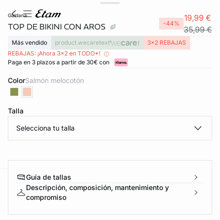
galdana
19,99 €
-44%
TOP DE BIKINI CON AROS
35,99 €
Más vendido
product.wecaretext
3x2 REBAJAS
REBAJAS: ¡Ahora 3x2 en TODO*!
Paga en 3 plazos a partir de 30€ con
Color
salmón melocotón
Talla
Selecciona tu talla
Guía de tallas
Descripción, composición, mantenimiento y
ard
question
compromiso