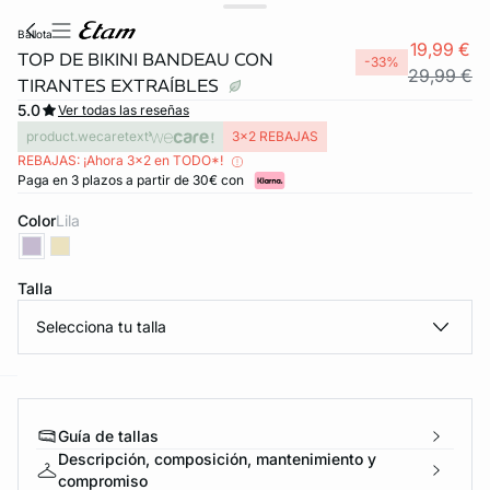
ballota
19,99 €
TOP DE BIKINI BANDEAU CON
-33%
29,99 €
TIRANTES EXTRAÍBLES
5.0
Ver todas las reseñas
product.wecaretext
3x2 REBAJAS
REBAJAS: ¡Ahora 3x2 en TODO*!
Paga en 3 plazos a partir de 30€ con
Color
lila
Talla
Selecciona tu talla
ard
question
Guía de tallas
Descripción, composición, mantenimiento y
compromiso