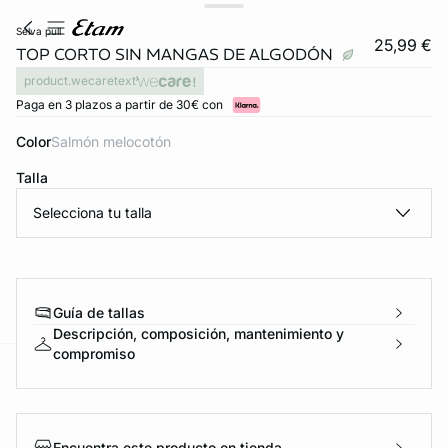
selva pull
25,99 €
TOP CORTO SIN MANGAS DE ALGODÓN
product.wecaretext
Paga en 3 plazos a partir de 30€ con
Color
salmón melocotón
Talla
Selecciona tu talla
Guía de tallas
Descripción, composición, mantenimiento y
compromiso
ard
question
Encuentra este producto en tienda