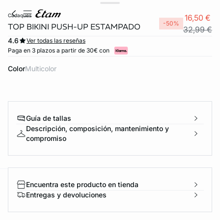
cadaques
16,50 €
-50%
TOP BIKINI PUSH-UP ESTAMPADO
32,99 €
4.6
Ver todas las reseñas
Paga en 3 plazos a partir de 30€ con
Color
multicolor
Guía de tallas
Descripción, composición, mantenimiento y
compromiso
Encuentra este producto en tienda
ard
question
Entregas y devoluciones