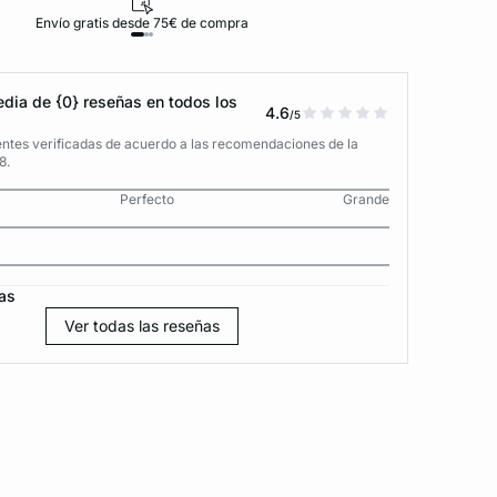
Envío gratis desde 75€ de compra
D
dia de {0} reseñas en todos los
4.6
/5
entes verificadas de acuerdo a las recomendaciones de la
8.
Perfecto
Grande
as
Ver todas las reseñas