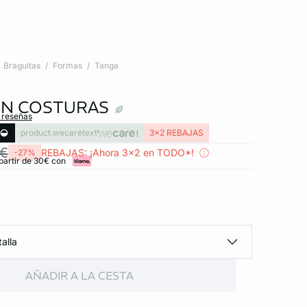
Braguitas
Formas
Tanga
IN COSTURAS
s reseñas
product.wecaretext
3x2 REBAJAS
 €
REBAJAS: ¡Ahora 3x2 en TODO*!
-27%
partir de 30€ con
alla
AÑADIR A LA CESTA