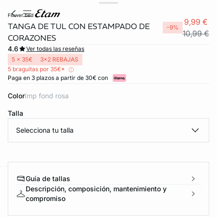
flower bed
9,99 €
TANGA DE TUL CON ESTAMPADO DE
-9%
10,99 €
CORAZONES
4.6
Ver todas las reseñas
5 x 35€
3x2 REBAJAS
5 braguitas por 35€*
Paga en 3 plazos a partir de 30€ con
Color
imp fond rosa
Talla
Selecciona tu talla
Guía de tallas
ard
question
Descripción, composición, mantenimiento y
compromiso