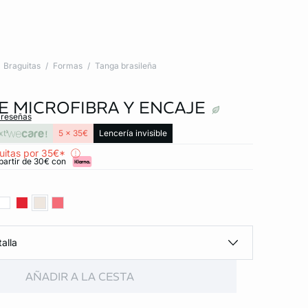
Braguitas
Formas
Tanga brasileña
E MICROFIBRA Y ENCAJE
 reseñas
xt
5 x 35€
Lencería invisible
uitas por 35€*
partir de 30€ con
alla
AÑADIR A LA CESTA