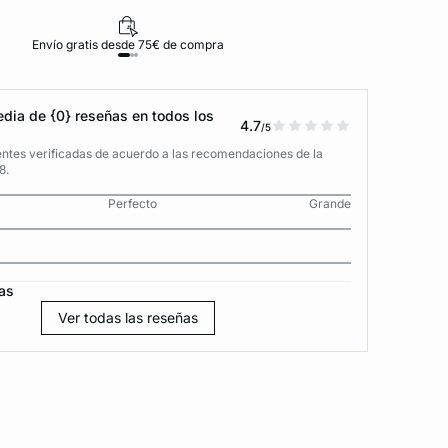
Envío gratis desde 75€ de compra
D
dia de {0} reseñas en todos los
4.7
/5
entes verificadas de acuerdo a las recomendaciones de la
8.
Perfecto
Grande
as
Ver todas las reseñas