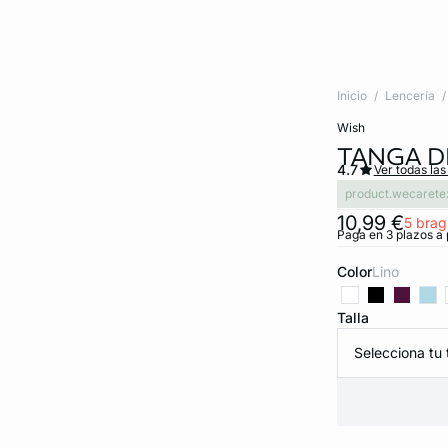
Inicio
Lencería
wish
TANGA D
4.7
Ver todas las
product.wecarete
10,99 €
5 brag
Paga en 3 plazos a 
Color
lino
Talla
Selecciona tu t