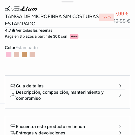
confort print2
7,99 €
TANGA DE MICROFIBRA SIN COSTURAS
-27%
10,99 €
ESTAMPADO
4.7
Ver todas las reseñas
Paga en 3 plazos a partir de 30€ con
Color
estampado
Guía de tallas
Descripción, composición, mantenimiento y
compromiso
ard
question
Encuentra este producto en tienda
Entregas y devoluciones