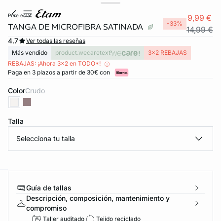
pure eclat
9,99 €
-33%
TANGA DE MICROFIBRA SATINADA
14,99 €
4.7
Ver todas las reseñas
Más vendido
product.wecaretext
3x2 REBAJAS
REBAJAS: ¡Ahora 3x2 en TODO*!
Paga en 3 plazos a partir de 30€ con
Color
crudo
Talla
Selecciona tu talla
Guía de tallas
ard
question
Descripción, composición, mantenimiento y
compromiso
Taller auditado
Tejido reciclado