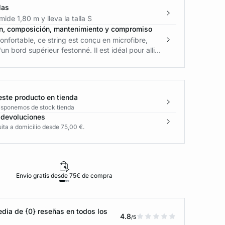
las
ide 1,80 m y lleva la talla S
n, composición, mantenimiento y compromiso
confortable, ce string est conçu en microfibre,
n bord supérieur festonné. Il est idéal pour alli...
este producto en tienda
disponemos de stock tienda
 devoluciones
ita a domicilio desde 75,00 €.
Envío gratis desde 75€ de compra
D
dia de {0} reseñas en todos los
4.8
/5