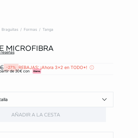
Braguitas
Formas
Tanga
E MICROFIBRA
s reseñas
 €
REBAJAS: ¡Ahora 3x2 en TODO*!
-27%
partir de 30€ con
alla
AÑADIR A LA CESTA