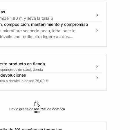
las
ide 1,80 m y lleva la talla S
n, composición, mantenimiento y compromiso
n microfibre seconde peau, idéal pour le
évoile une résille ultra légère au dos....
este producto en tienda
disponemos de stock tienda
 devoluciones
ita a domicilio desde 75,00 €.
Envío gratis desde 75€ de compra
D
dia de {0} reseñas en todos los