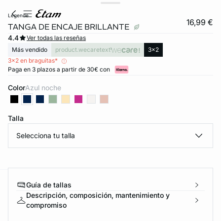
legende
16,99 €
TANGA DE ENCAJE BRILLANTE
4.4
Ver todas las reseñas
Más vendido
product.wecaretext
3x2
3x2 en braguitas*
Paga en 3 plazos a partir de 30€ con
Color
azul noche
Talla
Selecciona tu talla
Guía de tallas
ard
question
Descripción, composición, mantenimiento y
compromiso