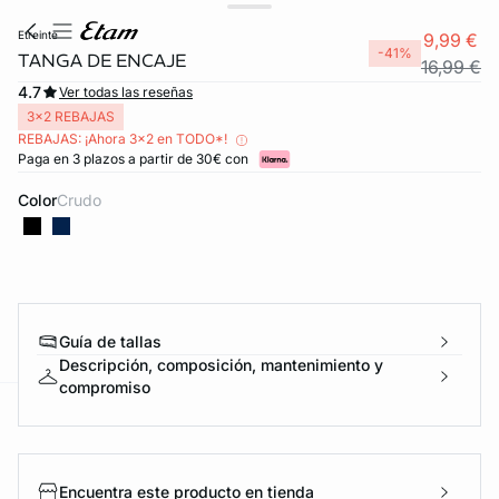
etreinte
9,99 €
-41%
TANGA DE ENCAJE
16,99 €
4.7
Ver todas las reseñas
3x2 REBAJAS
REBAJAS: ¡Ahora 3x2 en TODO*!
Paga en 3 plazos a partir de 30€ con
Color
crudo
Guía de tallas
Descripción, composición, mantenimiento y
compromiso
ard
question
Encuentra este producto en tienda