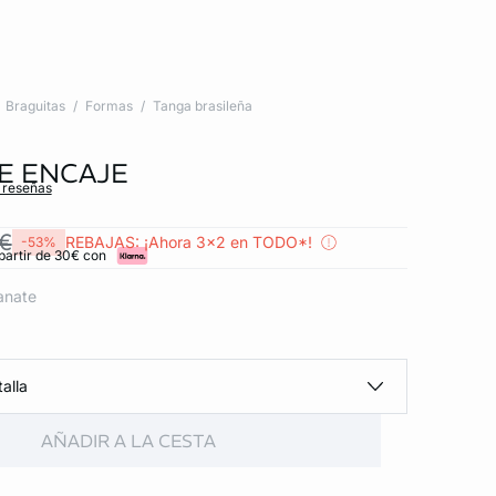
Braguitas
Formas
Tanga brasileña
E ENCAJE
s reseñas
 €
REBAJAS: ¡Ahora 3x2 en TODO*!
-53%
partir de 30€ con
anate
alla
AÑADIR A LA CESTA