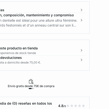
las
n, composición, mantenimiento y compromiso
 dentelle est idéal pour une allure ultra féminine.
ds festonnés et d'un anneau central sur son li...
este producto en tienda
disponemos de stock tienda
 devoluciones
ita a domicilio desde 75,00 €.
Envío gratis desde 75€ de compra
D
dia de {0} reseñas en todos los
4.8
/5