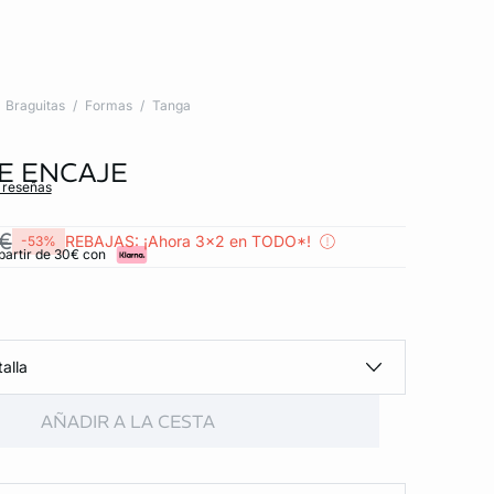
Braguitas
Formas
Tanga
E ENCAJE
s reseñas
 €
REBAJAS: ¡Ahora 3x2 en TODO*!
-53%
partir de 30€ con
alla
AÑADIR A LA CESTA