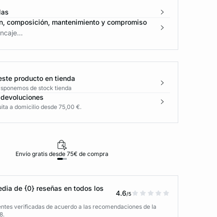
las
n, composición, mantenimiento y compromiso
caje...
este producto en tienda
disponemos de stock tienda
 devoluciones
ita a domicilio desde 75,00 €.
Envío gratis desde 75€ de compra
D
dia de {0} reseñas en todos los
4.6
/5
entes verificadas de acuerdo a las recomendaciones de la
8.