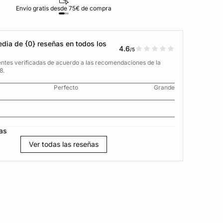
Envío gratis desde 75€ de compra
D
dia de {0} reseñas en todos los
4.6
/5
entes verificadas de acuerdo a las recomendaciones de la
8.
Perfecto
Grande
as
Ver todas las reseñas