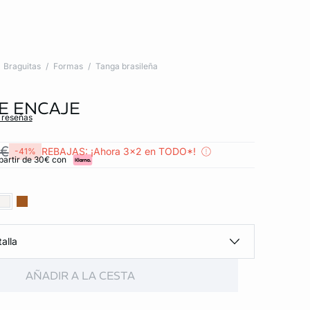
Braguitas
Formas
Tanga brasileña
E ENCAJE
s reseñas
 €
REBAJAS: ¡Ahora 3x2 en TODO*!
-41%
partir de 30€ con
alla
AÑADIR A LA CESTA