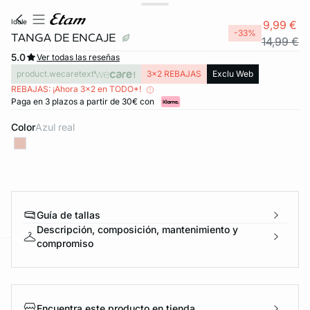
idole
9,99 €
-33%
TANGA DE ENCAJE
14,99 €
5.0
Ver todas las reseñas
product.wecaretext
3x2 REBAJAS
Exclu Web
REBAJAS: ¡Ahora 3x2 en TODO*!
Paga en 3 plazos a partir de 30€ con
Color
azul real
Guía de tallas
Descripción, composición, mantenimiento y
compromiso
ard
question
Encuentra este producto en tienda