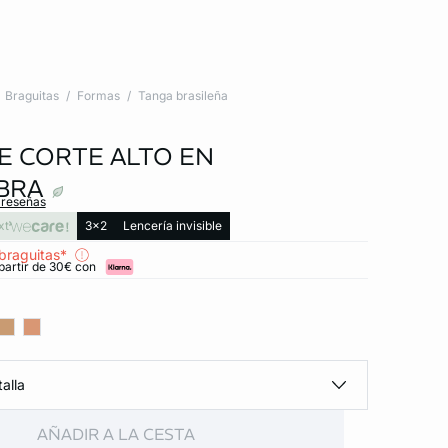
Braguitas
Formas
Tanga brasileña
E CORTE ALTO EN
BRA
 reseñas
xt
3x2
Lencería invisible
braguitas*
partir de 30€ con
alla
AÑADIR A LA CESTA