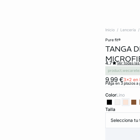
Inicio
Lencería
pure fit®
TANGA D
MICROFI
4.7
Ver todas las
product.wecarete
9,99 €
3x2 en 
Paga en 3 plazos a 
Color
lino
Talla
Selecciona tu t