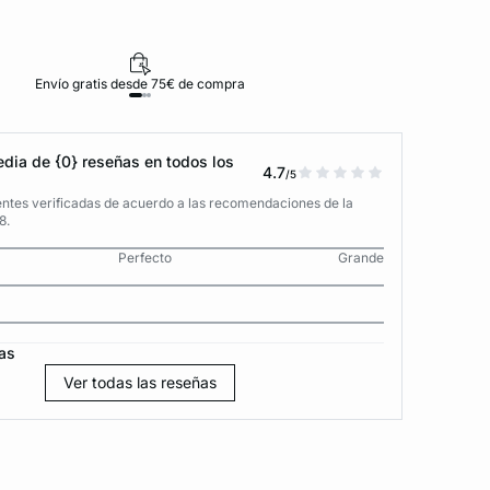
Envío gratis desde 75€ de compra
D
dia de {0} reseñas en todos los
4.7
/5
entes verificadas de acuerdo a las recomendaciones de la
8.
Perfecto
Grande
as
Ver todas las reseñas