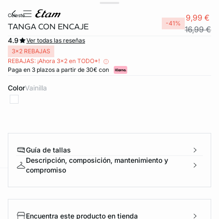
celeste
9,99 €
-41%
TANGA CON ENCAJE
16,99 €
4.9
Ver todas las reseñas
3x2 REBAJAS
REBAJAS: ¡Ahora 3x2 en TODO*!
Paga en 3 plazos a partir de 30€ con
Color
vainilla
FORT INVISIBLE
ubrir
Guía de tallas
Descripción, composición, mantenimiento y
compromiso
ard
question
Encuentra este producto en tienda