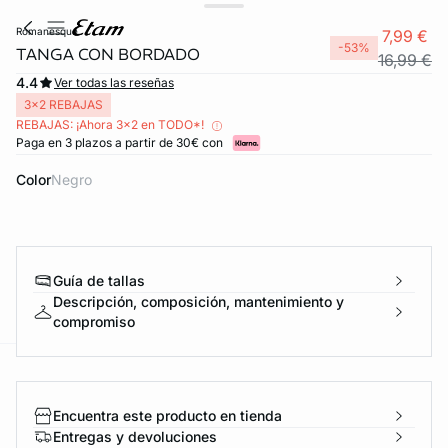
romanesque
7,99 €
-53%
TANGA CON BORDADO
16,99 €
4.4
Ver todas las reseñas
3x2 REBAJAS
REBAJAS: ¡Ahora 3x2 en TODO*!
Paga en 3 plazos a partir de 30€ con
Color
negro
FORT INVISIBLE
Guía de tallas
ubrir
Descripción, composición, mantenimiento y
compromiso
ard
question
Encuentra este producto en tienda
Entregas y devoluciones