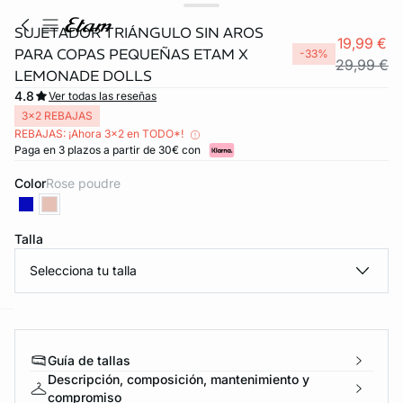
SUJETADOR TRIÁNGULO SIN AROS
19,99 €
PARA COPAS PEQUEÑAS ETAM X
-33%
29,99 €
LEMONADE DOLLS
4.8
Ver todas las reseñas
3x2 REBAJAS
REBAJAS: ¡Ahora 3x2 en TODO*!
Paga en 3 plazos a partir de 30€ con
Color
rose poudre
FORT INVISIBLE
Talla
ubrir
Selecciona tu talla
ard
question
Guía de tallas
Descripción, composición, mantenimiento y
compromiso