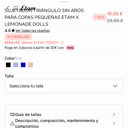
SUJETADOR TRIÁNGULO SIN AROS
19,99 €
PARA COPAS PEQUEÑAS ETAM X
-33%
29,99 €
LEMONADE DOLLS
4.6
Ver todas las reseñas
3x2 REBAJAS
REBAJAS: ¡Ahora 3x2 en TODO*!
Paga en 3 plazos a partir de 30€ con
Color
noir
FORT INVISIBLE
Talla
ubrir
Selecciona tu talla
ard
question
Guía de tallas
Descripción, composición, mantenimiento y
compromiso