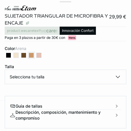
pure dentelle
SUJETADOR TRIANGULAR DE MICROFIBRA Y
29,99 €
ENCAJE
product.wecaretext
Innovación Confort
Paga en 3 plazos a partir de 30€ con
Color
arena
Talla
Selecciona tu talla
FORT INVISIBLE
ubrir
Guía de tallas
ard
question
Descripción, composición, mantenimiento y
compromiso