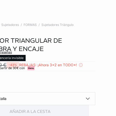
Sujetadores
FORMAS
Sujetadores Triángulo
OR TRIANGULAR DE
BRA Y ENCAJE
 reseñas
encería invisible
9 €
REBAJAS: ¡Ahora 3x2 en TODO*!
-43%
partir de 30€ con
alla
AÑADIR A LA CESTA