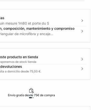
las
in mesure 1m80 et porte du S
n, composición, mantenimiento y compromiso
riangular de microfibra y encaje...
este producto en tienda
disponemos de stock tienda
 devoluciones
ita a domicilio desde 75,00 €.
Envío gratis desde 75€ de compra
D