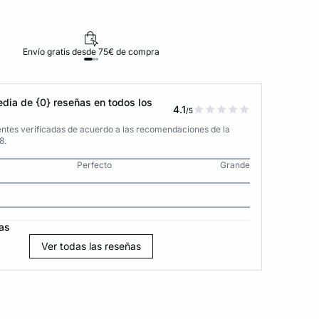
Envío gratis desde 75€ de compra
D
dia de {0} reseñas en todos los
4.1
/5
entes verificadas de acuerdo a las recomendaciones de la
8.
Perfecto
Grande
as
Ver todas las reseñas