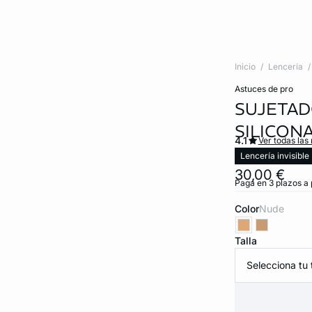
Inicio
Lencería
astuces de pro
SUJETAD
SILICON
4.1
Ver todas las
Lencería invisible
30,00 €
Paga en 3 plazos a 
Color
nude
Talla
Selecciona tu t