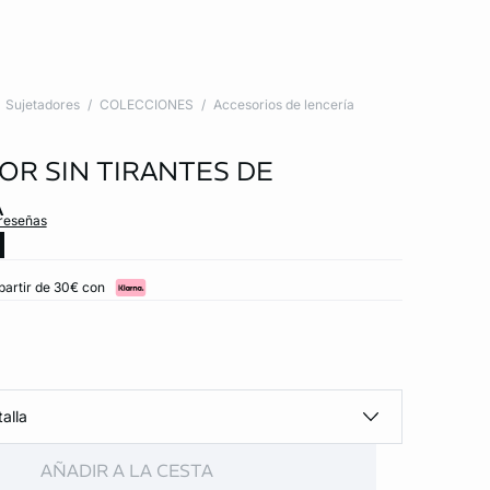
Sujetadores
COLECCIONES
Accesorios de lencería
OR SIN TIRANTES DE
A
 reseñas
partir de 30€ con
alla
AÑADIR A LA CESTA