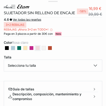
prelude
16,99 €
-58%
SUJETADOR SIN RELLENO DE ENCAJE
39,99 €
4.6
Ver todas las reseñas
3x2 REBAJAS
REBAJAS: ¡Ahora 3x2 en TODO*!
Paga en 3 plazos a partir de 30€ con
Color
rosa claro
Talla
Selecciona tu talla
Guía de tallas
ard
question
Descripción, composición, mantenimiento y
compromiso