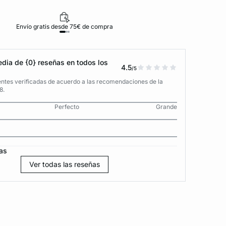
Envío gratis desde 75€ de compra
D
dia de {0} reseñas en todos los
4.5
/5
entes verificadas de acuerdo a las recomendaciones de la
8.
Perfecto
Grande
as
Ver todas las reseñas