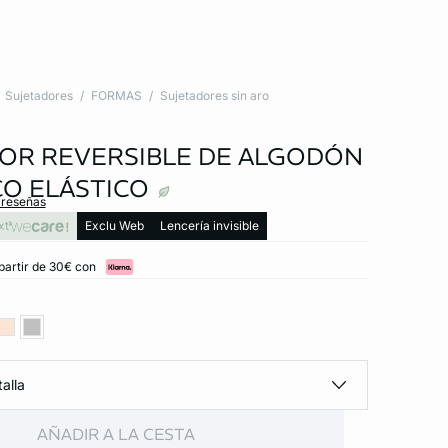
Sujetadores
FORMAS
Sujetadores sin aro
OR REVERSIBLE DE ALGODÓN
O ELÁSTICO
 reseñas
xt
Exclu Web
Lencería invisible
partir de 30€ con
alla
AÑADIR A LA CESTA