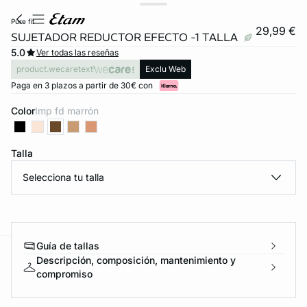
pure fit
29,99 €
SUJETADOR REDUCTOR EFECTO -1 TALLA
5.0
Ver todas las reseñas
product.wecaretext
Exclu Web
Paga en 3 plazos a partir de 30€ con
Color
imp fd marrón
Talla
Selecciona tu talla
Guía de tallas
Descripción, composición, mantenimiento y
ard
question
compromiso