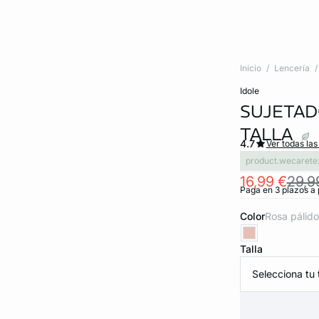
Inicio
Lencería
idole
SUJETAD
TALLA
4.7
Ver todas las
product.wecarete
16,99 €
29,9
Paga en 3 plazos a 
Color
rosa pálido
Talla
Selecciona tu t