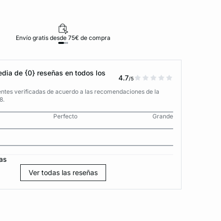
Envío gratis desde 75€ de compra
D
dia de {0} reseñas en todos los
4.7
/5
entes verificadas de acuerdo a las recomendaciones de la
8.
Perfecto
Grande
as
Ver todas las reseñas