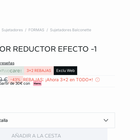
Sujetadores
FORMAS
Sujetadores Balconette
OR REDUCTOR EFECTO -1
 reseñas
xt
3x2 REBAJAS
Exclu Web
9 €
REBAJAS: ¡Ahora 3x2 en TODO*!
-43%
partir de 30€ con
alla
AÑADIR A LA CESTA