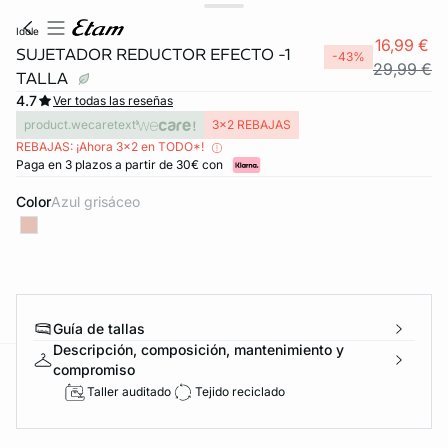
idole
16,99 €
SUJETADOR REDUCTOR EFECTO -1
-43%
29,99 €
TALLA
4.7
Ver todas las reseñas
product.wecaretext
3x2 REBAJAS
REBAJAS: ¡Ahora 3x2 en TODO*!
Paga en 3 plazos a partir de 30€ con
Color
azul grisáceo
Guía de tallas
Descripción, composición, mantenimiento y
compromiso
ard
question
Taller auditado
Tejido reciclado