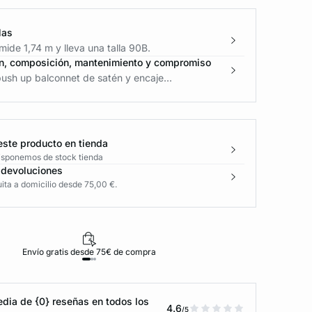
las
ide 1,74 m y lleva una talla 90B.
n, composición, mantenimiento y compromiso
ush up balconnet de satén y encaje...
este producto en tienda
disponemos de stock tienda
 devoluciones
ita a domicilio desde 75,00 €.
Envío gratis desde 75€ de compra
D
dia de {0} reseñas en todos los
4.6
/5