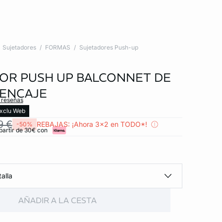
Sujetadores
FORMAS
Sujetadores Push-up
OR PUSH UP BALCONNET DE
 ENCAJE
s reseñas
xclu Web
9 €
REBAJAS: ¡Ahora 3x2 en TODO*!
-50%
partir de 30€ con
alla
AÑADIR A LA CESTA