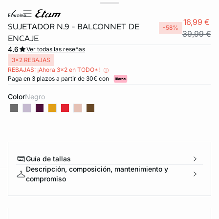
envolee
16,99 €
SUJETADOR N.9 - BALCONNET DE
-58%
39,99 €
ENCAJE
4.6
Ver todas las reseñas
3x2 REBAJAS
REBAJAS: ¡Ahora 3x2 en TODO*!
Paga en 3 plazos a partir de 30€ con
Color
negro
Guía de tallas
Descripción, composición, mantenimiento y
compromiso
ard
question