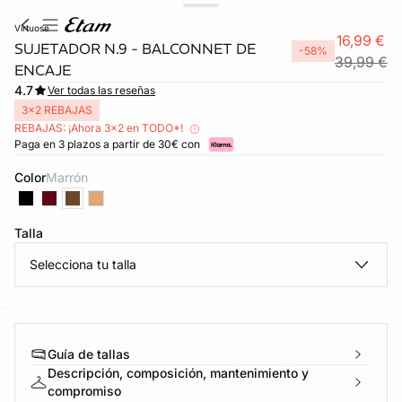
virtuose
16,99 €
SUJETADOR N.9 - BALCONNET DE
-58%
39,99 €
ENCAJE
4.7
Ver todas las reseñas
3x2 REBAJAS
REBAJAS: ¡Ahora 3x2 en TODO*!
Paga en 3 plazos a partir de 30€ con
Color
marrón
Talla
FORT INVISIBLE
ubrir
Selecciona tu talla
ard
question
Guía de tallas
Descripción, composición, mantenimiento y
compromiso