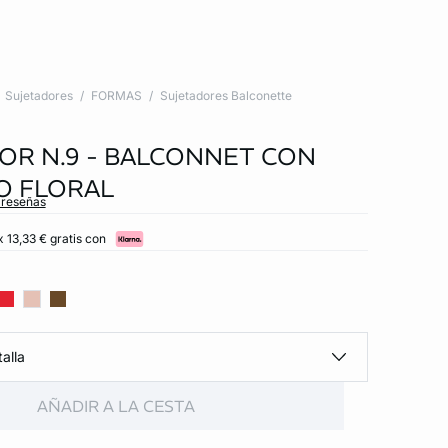
Sujetadores
FORMAS
Sujetadores Balconette
OR N.9 - BALCONNET CON
O FLORAL
 reseñas
 13,33 € gratis con
alla
AÑADIR A LA CESTA