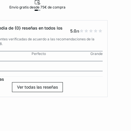
Envío gratis desde 75€ de compra
D
dia de {0} reseñas en todos los
5.0
/5
entes verificadas de acuerdo a las recomendaciones de la
8.
Perfecto
Grande
as
Ver todas las reseñas