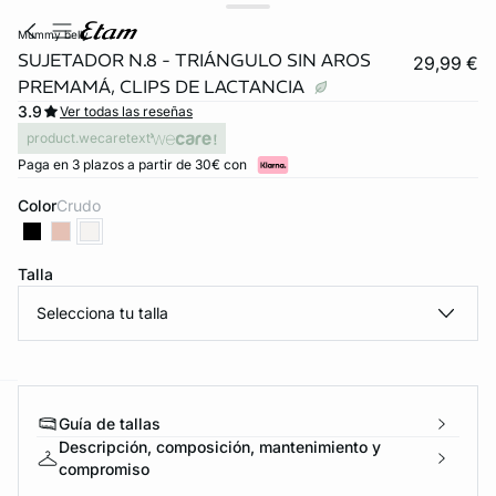
mummy belly
SUJETADOR N.8 - TRIÁNGULO SIN AROS
29,99 €
PREMAMÁ, CLIPS DE LACTANCIA
3.9
Ver todas las reseñas
product.wecaretext
Paga en 3 plazos a partir de 30€ con
Color
crudo
Talla
FORT INVISIBLE
Selecciona tu talla
ubrir
ard
question
Guía de tallas
Descripción, composición, mantenimiento y
compromiso