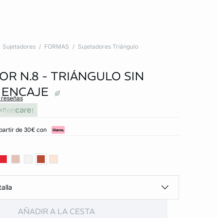
Sujetadores
FORMAS
Sujetadores Triángulo
OR N.8 - TRIÁNGULO SIN
 ENCAJE
s reseñas
xt
partir de 30€ con
alla
AÑADIR A LA CESTA