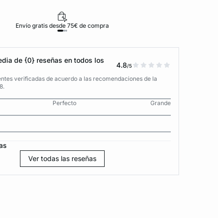
Envío gratis desde 75€ de compra
D
dia de {0} reseñas en todos los
4.8
/5
entes verificadas de acuerdo a las recomendaciones de la
8.
Perfecto
Grande
as
Ver todas las reseñas