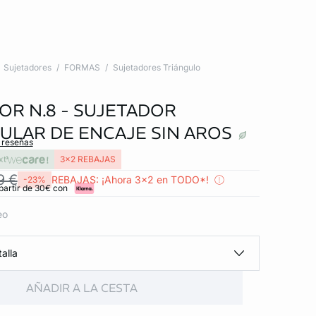
Sujetadores
FORMAS
Sujetadores Triángulo
OR N.8 - SUJETADOR
ULAR DE ENCAJE SIN AROS
s reseñas
xt
3x2 REBAJAS
9 €
REBAJAS: ¡Ahora 3x2 en TODO*!
-23%
partir de 30€ con
eo
alla
AÑADIR A LA CESTA