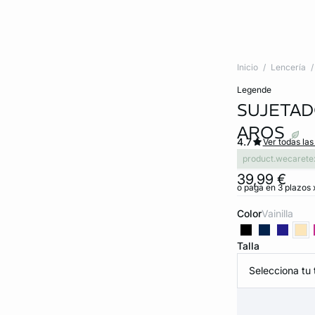
Inicio
Lencería
legende
SUJETADO
AROS
4.7
Ver todas las
product.wecarete
39,99 €
o paga en 3 plazos x
Color
vainilla
Talla
Selecciona tu t