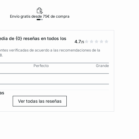
Envío gratis desde 75€ de compra
D
dia de {0} reseñas en todos los
4.7
/5
entes verificadas de acuerdo a las recomendaciones de la
8.
Perfecto
Grande
as
Ver todas las reseñas