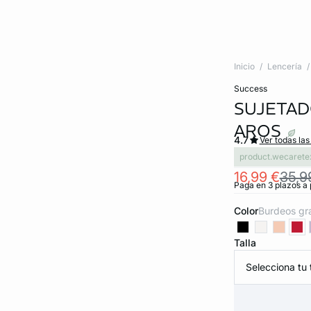
Inicio
Lencería
success
SUJETADO
AROS
4.7
Ver todas las
product.wecarete
16,99 €
35,9
Paga en 3 plazos a 
Color
burdeos gr
Talla
Selecciona tu t