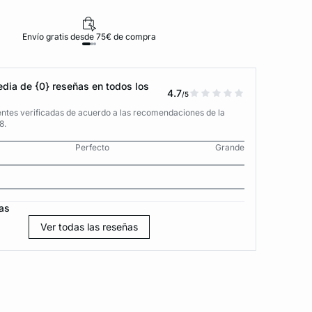
Envío gratis desde 75€ de compra
D
dia de {0} reseñas en todos los
4.7
/5
entes verificadas de acuerdo a las recomendaciones de la
8.
Perfecto
Grande
as
Ver todas las reseñas