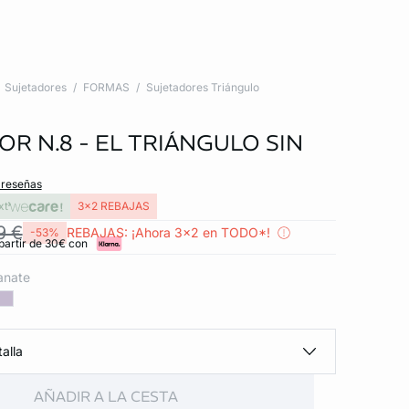
Sujetadores
FORMAS
Sujetadores Triángulo
R N.8 - EL TRIÁNGULO SIN
 reseñas
xt
3x2 REBAJAS
9 €
REBAJAS: ¡Ahora 3x2 en TODO*!
-53%
partir de 30€ con
anate
alla
AÑADIR A LA CESTA