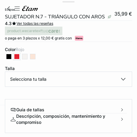
eclipse
35,99 €
SUJETADOR N.7 - TRIÁNGULO CON AROS
4.3
Ver todas las reseñas
product.wecaretext
o paga en 3 plazos x 12,00 € gratis con
Color
rojo
Talla
Selecciona tu talla
Guía de tallas
Descripción, composición, mantenimiento y
ard
question
compromiso