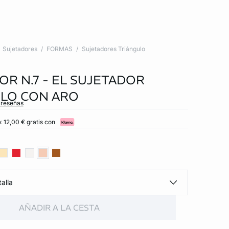
Sujetadores
FORMAS
Sujetadores Triángulo
OR N.7 - EL SUJETADOR
LO CON ARO
 reseñas
x 12,00 € gratis con
alla
AÑADIR A LA CESTA