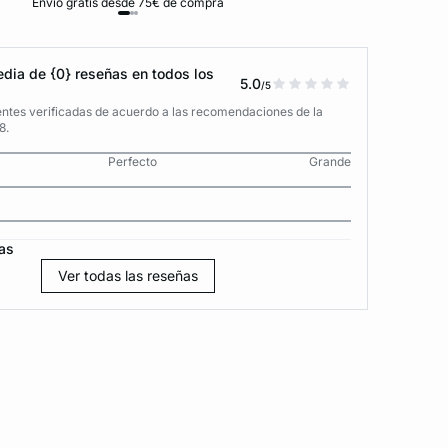
Envío gratis desde 75€ de compra
D
dia de {0} reseñas en todos los
5.0
/5
entes verificadas de acuerdo a las recomendaciones de la
8.
Perfecto
Grande
as
Ver todas las reseñas