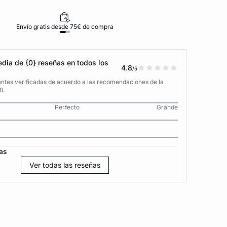
Envío gratis desde 75€ de compra
D
dia de {0} reseñas en todos los
4.8
/5
entes verificadas de acuerdo a las recomendaciones de la
8.
Perfecto
Grande
as
Ver todas las reseñas