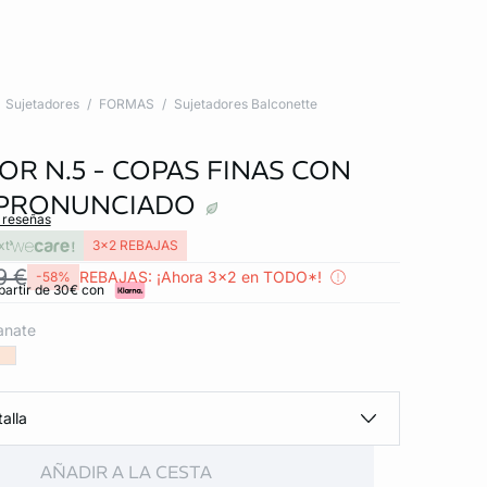
Sujetadores
FORMAS
Sujetadores Balconette
OR N.5 - COPAS FINAS CON
 PRONUNCIADO
s reseñas
xt
3x2 REBAJAS
9 €
REBAJAS: ¡Ahora 3x2 en TODO*!
-58%
partir de 30€ con
anate
alla
AÑADIR A LA CESTA