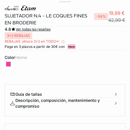
nayade
19,99 €
SUJETADOR N.4 - LE COQUES FINES
-54%
42,99 €
EN BRODERIE
4.8
Ver todas las reseñas
3x2 REBAJAS
REBAJAS: ¡Ahora 3x2 en TODO*!
Paga en 3 plazos a partir de 30€ con
Color
henne
FORT INVISIBLE
ubrir
Guía de tallas
Descripción, composición, mantenimiento y
compromiso
ard
question