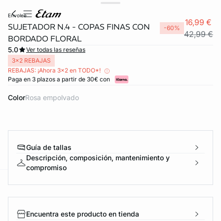
envolee
16,99 €
SUJETADOR N.4 - COPAS FINAS CON
-60%
42,99 €
BORDADO FLORAL
5.0
Ver todas las reseñas
3x2 REBAJAS
REBAJAS: ¡Ahora 3x2 en TODO*!
Paga en 3 plazos a partir de 30€ con
Color
rosa empolvado
Guía de tallas
Descripción, composición, mantenimiento y
compromiso
ard
question
Encuentra este producto en tienda