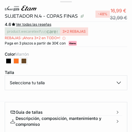
envergure
16,99 €
-48%
SUJETADOR N.4 - COPAS FINAS
32,99 €
4.6
Ver todas las reseñas
product.wecaretext
3x2 REBAJAS
REBAJAS: ¡Ahora 3x2 en TODO*!
Paga en 3 plazos a partir de 30€ con
Color
marrón
Talla
Selecciona tu talla
Guía de tallas
ard
question
Descripción, composición, mantenimiento y
compromiso