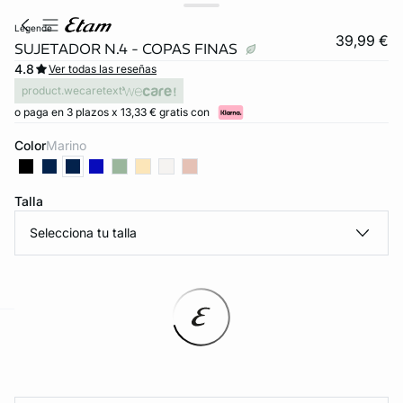
legende
39,99 €
SUJETADOR N.4 - COPAS FINAS
4.8
Ver todas las reseñas
product.wecaretext
o paga en 3 plazos x 13,33 € gratis con
Color
marino
Talla
Selecciona tu talla
ard
question