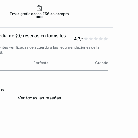
Envío gratis desde 75€ de compra
D
dia de {0} reseñas en todos los
4.7
/5
entes verificadas de acuerdo a las recomendaciones de la
8.
Perfecto
Grande
as
Ver todas las reseñas