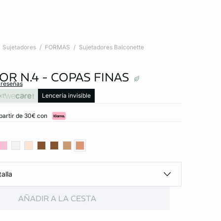
Sujetadores
FORMAS
Sujetadores Balconette
R N.4 - COPAS FINAS
 reseñas
xt
Lencería invisible
partir de 30€ con
alla
AÑADIR A LA CESTA