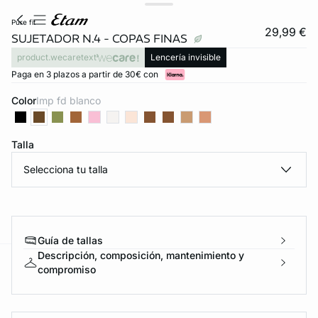
pure fit
29,99 €
SUJETADOR N.4 - COPAS FINAS
product.wecaretext
Lencería invisible
Paga en 3 plazos a partir de 30€ con
Color
imp fd blanco
Talla
Selecciona tu talla
Guía de tallas
Descripción, composición, mantenimiento y
compromiso
ard
question