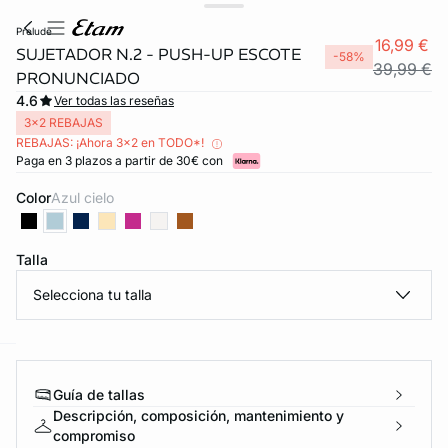
prelude
16,99 €
SUJETADOR N.2 - PUSH-UP ESCOTE
-58%
39,99 €
PRONUNCIADO
4.6
Ver todas las reseñas
3x2 REBAJAS
REBAJAS: ¡Ahora 3x2 en TODO*!
Paga en 3 plazos a partir de 30€ con
Color
azul cielo
Talla
Selecciona tu talla
ard
question
Guía de tallas
Descripción, composición, mantenimiento y
compromiso