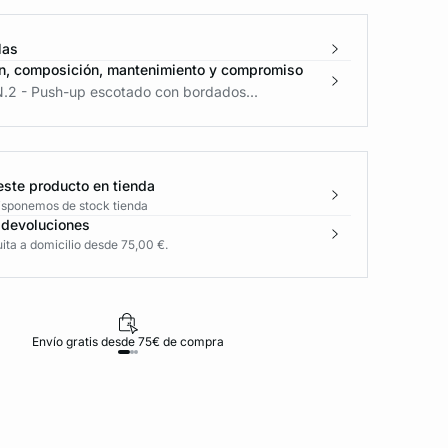
las
n, composición, mantenimiento y compromiso
N.2 - Push-up escotado con bordados...
este producto en tienda
disponemos de stock tienda
 devoluciones
ita a domicilio desde 75,00 €.
Envío gratis desde 75€ de compra
D