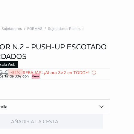
Sujetadores
FORMAS
Sujetadores Push-up
OR N.2 - PUSH-UP ESCOTADO
RDADOS
xclu Web
9 €
REBAJAS: ¡Ahora 3x2 en TODO*!
-54%
partir de 30€ con
alla
AÑADIR A LA CESTA