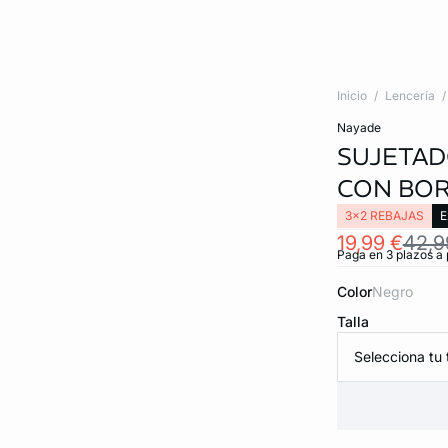
Inicio
Lencería
nayade
SUJETAD
CON BO
3x2 REBAJAS
E
19,99 €
42,9
Paga en 3 plazos a 
Color
negro
Talla
Selecciona tu t